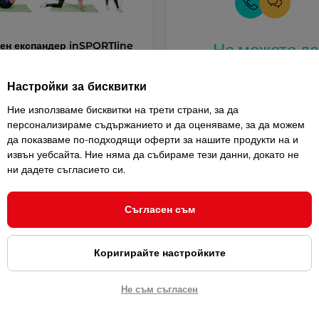
ен експандер inSPORTline
Не можете д
Roll 30 Light
изберете? Ние 
5
(1)
Настройки за бисквитки
Ви посъветвам
1 метър, лека трудност, широк
Ние използваме бисквитки на трети страни, за да
от …
персонализираме съдържанието и да оценяваме, за да можем
/ 4,99 лв.
да показваме по-подходящи оферти за нашите продукти на и
извън уебсайта. Ние няма да събираме тези данни, докато не
Купи
ни дадете съгласието си.
Съгласен съм
Коригирайте настройките
Най-продавани Експандери с
Най-евтини Експанде
кръгло сечение - Сравни
кръгло сечение
Не съм съгласен