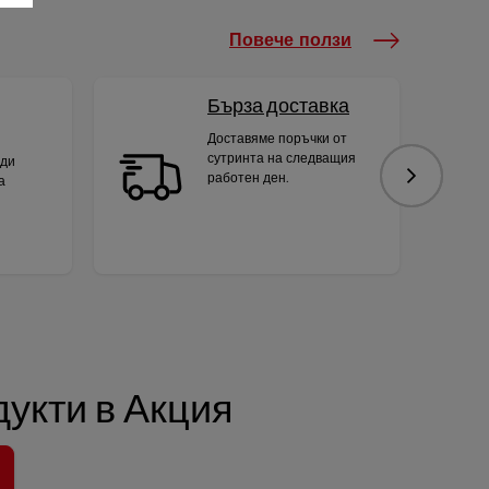
Повече ползи
Бърза доставка
Доставяме поръчки от
сутринта на следващия
яди
работен ден.
а
Следваща
укти в Акция