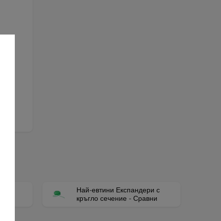
а
ще
е.
ри с
Най-евтини Експандери с
кръгло сечение - Сравни