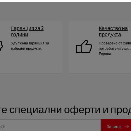
Гаранция за 2
Качество на
години
продукта
Удължена гаранция за
Проверено от хил
избрани продукти.
потребители в цял
Европа.
е специални оферти и прод
Запиши