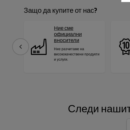
Защо да купите от нас?
Ние сме
официални
вносители
Предишна
Ние разчитаме на
висококачествени продукти
и услуги.
Следи нашит