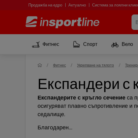
Продажба на едро
Актуално
Система за лоялни клие
Фитнес
Спорт
Вело
Фитнес
Укрепване на тялото
Тренир
Експандери с 
Експандерите с кръгло сечение
са п
осигуряват плавно съпротивление и п
седалище.
Благодарен...