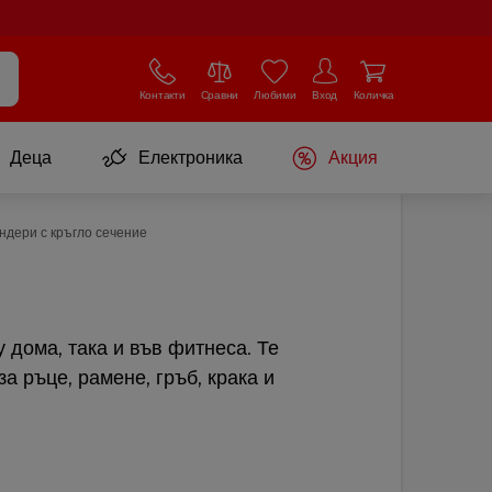
Контакти
Сравни
Любими
Вход
Количка
Деца
Електроника
Акция
ндери с кръгло сечение
 дома, така и във фитнеса. Те
 ръце, рамене, гръб, крака и