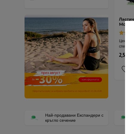
Ластич
Morpo 
Цена за 
спектър 
2,55 € 
Най-продавани Експандери с
кръгло сечение