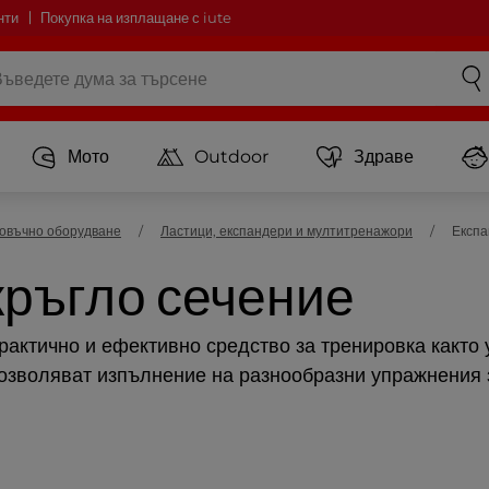
нти
Покупка на изплащане с iute
Мото
Outdoor
Здраве
овъчно оборудване
Ластици, експандери и мултитренажори
Експа
кръгло сечение
рактично и ефективно средство за тренировка както у
озволяват изпълнение на разнообразни упражнения за