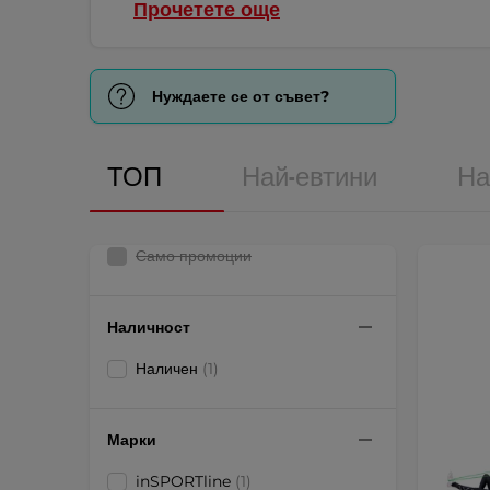
Прочетете още
Нуждаете се от съвет?
ТОП
Най-евтини
На
Само промоции
Наличност
Наличен
(1)
Марки
inSPORTline
(1)