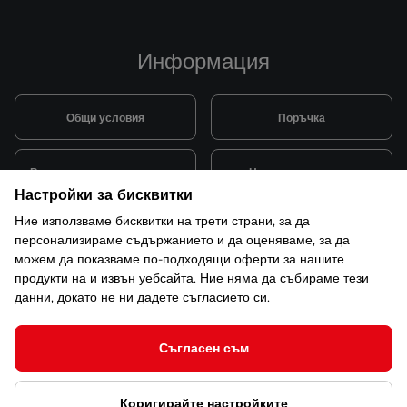
Информация
Общи условия
Поръчка
Видове и цена за транспорт
Начини на плащане
Настройки за бисквитки
Ние използваме бисквитки на трети страни, за да
Система за лоялни клиенти
Монтаж и поддръжка
персонализираме съдържанието и да оценяваме, за да
можем да показваме по-подходящи оферти за нашите
продукти на и извън уебсайта. Ние няма да събираме тези
Рекламации и гаранция
данни, докато не ни дадете съгласието си.
Съгласен съм
© 2026 САКСО ООД Всички права запазени
Коригирайте настройките