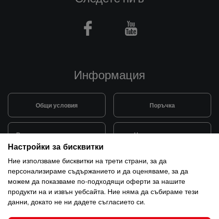
Facebook
Youtube
Информация
Общи условия
Поръчка
Видове и цена за транспорт
Начини на плащане
Настройки за бисквитки
Ние използваме бисквитки на трети страни, за да
Система за лоялни клиенти
Монтаж и поддръжка
персонализираме съдържанието и да оценяваме, за да
можем да показваме по-подходящи оферти за нашите
продукти на и извън уебсайта. Ние няма да събираме тези
Рекламации и гаранция
данни, докато не ни дадете съгласието си.