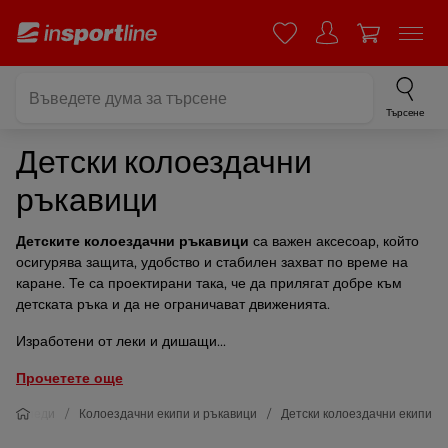
Търсене
Детски колоездачни
ръкавици
Детските колоездачни ръкавици
са важен аксесоар, който
осигурява защита, удобство и стабилен захват по време на
каране. Те са проектирани така, че да прилягат добре към
детската ръка и да не ограничават движенията.
Изработени от леки и дишащи...
Прочетете още
елосипеди
Колоездачни екипи и ръкавици
Детски колоездачни екипи