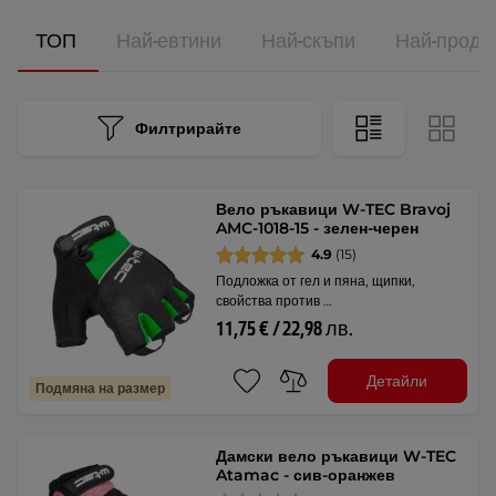
ТОП
Най-евтини
Най-скъпи
Най-прода
Филтрирайте
Вело ръкавици W-TEC Bravoj
AMC-1018-15 - зелен-черен
4.9
(15)
Подложка от гел и пяна, щипки,
свойства против …
11,75 € / 22,98 лв.
Детайли
Подмяна на размер
Дамски вело ръкавици W-TEC
Atamac - сив-оранжев