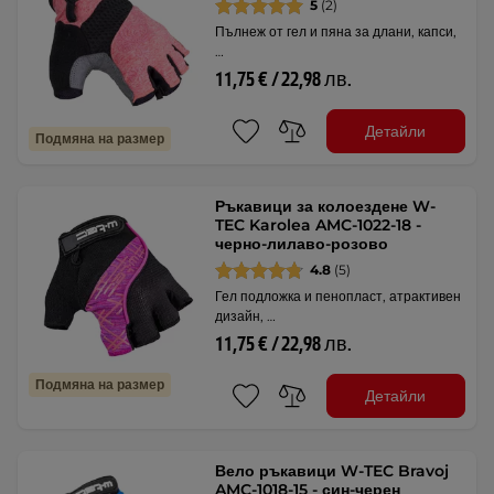
5
(2)
Пълнеж от гел и пяна за длани, капси,
…
11,75 € / 22,98 лв.
Детайли
Подмяна на размер
Ръкавици за колоездене W-
TEC Karolea AMC-1022-18 -
черно-лилаво-розово
4.8
(5)
Гел подложка и пенопласт, атрактивен
дизайн, …
11,75 € / 22,98 лв.
Подмяна на размер
Детайли
Вело ръкавици W-TEC Bravoj
AMC-1018-15 - син-черен