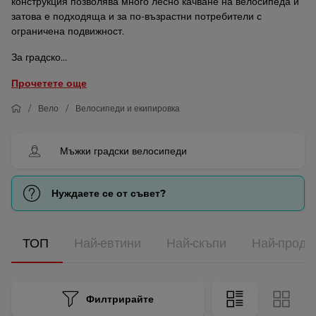
конструкция позволява много лесно качване на велосипеда и
затова е подходяща и за по-възрастни потребители с
ограничена подвижност.
За градско...
Прочетете още
Вело
Велосипеди и екипировка
Мъжки градски велосипеди
Нуждаете се от съвет?
ТОП
Най-евтини
Най-скъпи
Най-прода
Филтрирайте