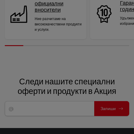
Гаран
официални
годи
вносители
Удължен
Ние разчитаме на
избрани
висококачествени продукти
и услуги.
Следи нашите специални
оферти и продукти в Акция
Запиши