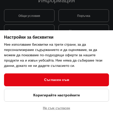
Информация
Общи условия
Поръчка
Видове и цена за транспорт
Начини на плащане
Настройки за бисквитки
Ние използваме бисквитки на трети страни, за да
Система за лоялни клиенти
Монтаж и поддръжка
персонализираме съдържанието и да оценяваме, за да
можем да показваме по-подходящи оферти за нашите
продукти на и извън уебсайта. Ние няма да събираме тези
Рекламации и гаранция
данни, докато не ни дадете съгласието си.
Съгласен съм
© 2026 САКСО ООД Всички права запазени
Коригирайте настройките
Защита на лични данни
Открийте ни в ShopMania
Настройки за бисквитки
Не съм съгласен