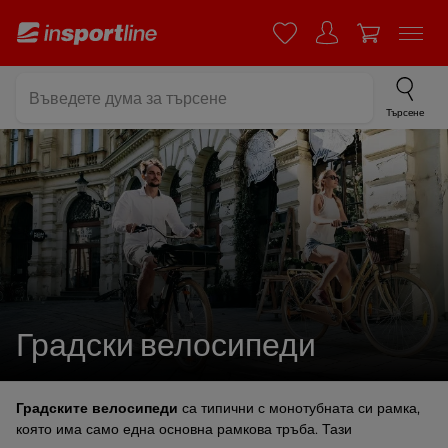
Търсене
Градски велосипеди
Градските велосипеди
са типични с монотубната си рамка,
която има само една основна рамкова тръба. Тази