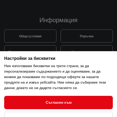
Информация
Общи условия
Поръчка
Видове и цена за транспорт
Начини на плащане
Настройки за бисквитки
Ние използваме бисквитки на трети страни, за да
Система за лоялни клиенти
Монтаж и поддръжка
персонализираме съдържанието и да оценяваме, за да
можем да показваме по-подходящи оферти за нашите
продукти на и извън уебсайта. Ние няма да събираме тези
Рекламации и гаранция
данни, докато не ни дадете съгласието си.
Съгласен съм
© 2026 САКСО ООД Всички права запазени