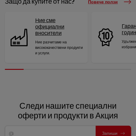
Защо да купите от нас?
Повече ползи
Ние сме
Гаран
официални
годи
вносители
Удължен
Ние разчитаме на
избрани
висококачествени продукти
и услуги.
Следи нашите специални
оферти и продукти в Акция
Запиши