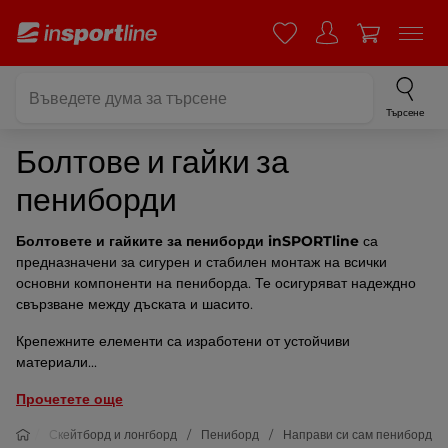
Търсене
Болтове и гайки за
пениборди
Болтовете и гайките за пениборди inSPORTline
са
предназначени за сигурен и стабилен монтаж на всички
основни компоненти на пениборда. Те осигуряват надеждно
свързване между дъската и шасито.
Крепежните елементи са изработени от устойчиви
материали...
Прочетете още
порт
Скейтборд и лонгборд
Пениборд
Направи си сам пениборд