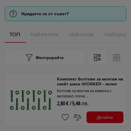
Нуждаете се от съвет?
ТОП
Най-евтини
Най-скъпи
Най-прода
Филтрирайте
Комплект болтове за монтаж на
скейт шаси WORKER - зелен
Болтове за монтаж на камиона с
материал, плоча …
2,80 € / 5,48 лв.
Детайли