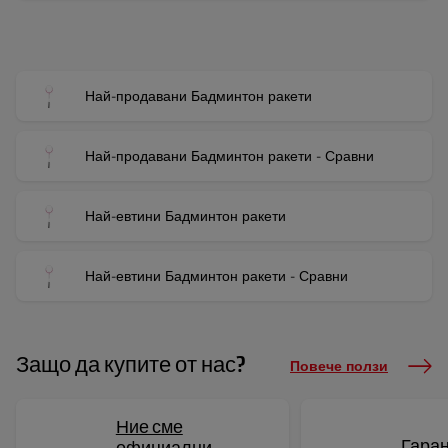
Най-продавани Бадминтон ракети
Най-продавани Бадминтон ракети - Сравни
Най-евтини Бадминтон ракети
Най-евтини Бадминтон ракети - Сравни
Защо да купите от нас?
Повече ползи
Ние сме
Гаран