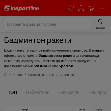
Търсене
Бадминтон ракети
Бадминтонът е един от най-популярните спортове. В нашата
оферта ще откриете
бадминтонни ракети
за начинаещи,
както и за напреднали. Можете да избирате продукти на
доказаните марки
WORKER
или
Spartan
.
Спорт
Ракетни спортове
Бадминтон
ТОП
Най-евтини
Най-скъпи
Най-прода