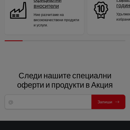
официални
годи
вносители
Удължен
Ние разчитаме на
избрани
висококачествени продукти
и услуги.
Следи нашите специални
оферти и продукти в Акция
Запиши