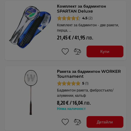
Комплект за бадминтон
SPARTAN Deluxe
4.5
(2)
Комплект за бадминтон - две ракети,
перца, …
21,45 € / 41,95 лв.
Купи
Ракета за бадминтон WORKER
Tournament
5
(1)
Бадминтон ракета, фибростъкло/
алуминии, калъф
8,20 € / 16,04 лв.
Няма наличност
Детайли