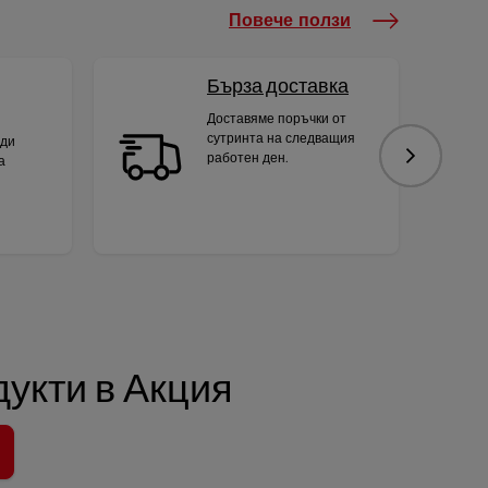
Повече ползи
Бърза доставка
Доставяме поръчки от
сутринта на следващия
яди
работен ден.
а
Следваща
укти в Акция