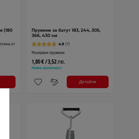
м (180
Пружини за батут 183, 244, 305,
366, 430 см
отена от
4.9
(7)
Резервни пружини
1,80 € / 3,52 лв.
Няма наличност
Детайли