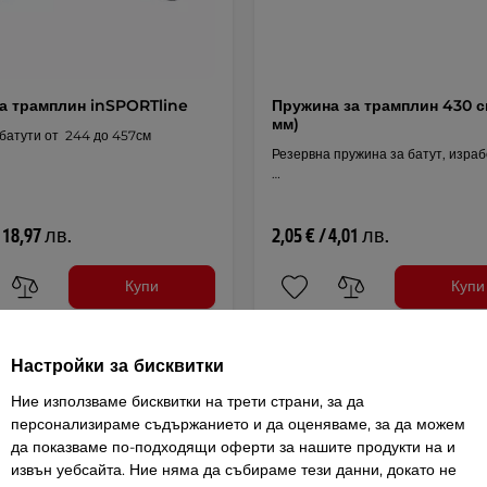
а трамплин inSPORTline
Пружина за трамплин 430 с
мм)
 батути от 244 до 457см
Резервна пружина за батут, израб
…
/ 18,97 лв.
2,05 € / 4,01 лв.
Купи
Купи
Настройки за бисквитки
Ние използваме бисквитки на трети страни, за да
персонализираме съдържанието и да оценяваме, за да можем
да показваме по-подходящи оферти за нашите продукти на и
извън уебсайта. Ние няма да събираме тези данни, докато не