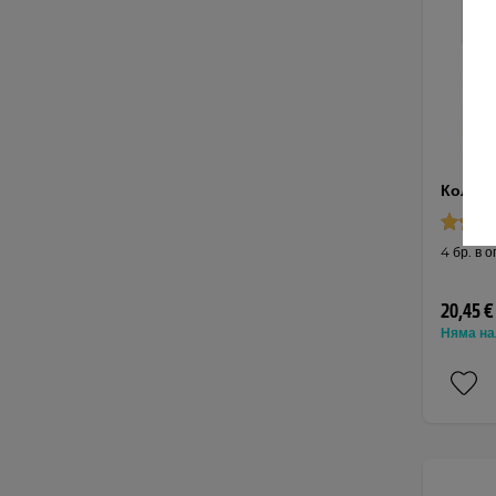
Колчет
4 бр. в 
20,45 €
Няма на