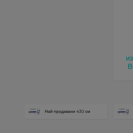
и
В
Най-продавани 430 см