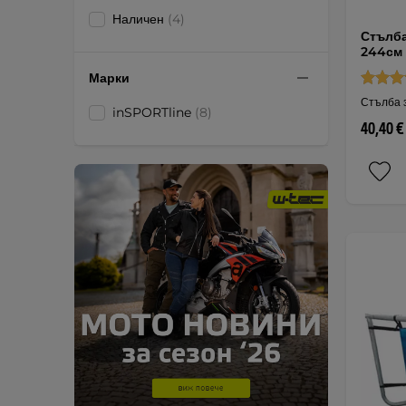
Наличен
(4)
Стълба
244см
Марки
Стълба 
inSPORTline
(8)
40,40 €