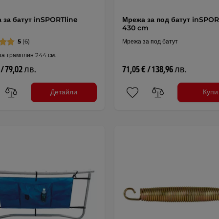
 за батут inSPORTline
Мрежа за под батут inSPOR
430 cm
5
(6)
Мрежа за под батут
за трамплин 244 см.
 / 79,02 лв.
71,05 € / 138,96 лв.
Детайли
Купи