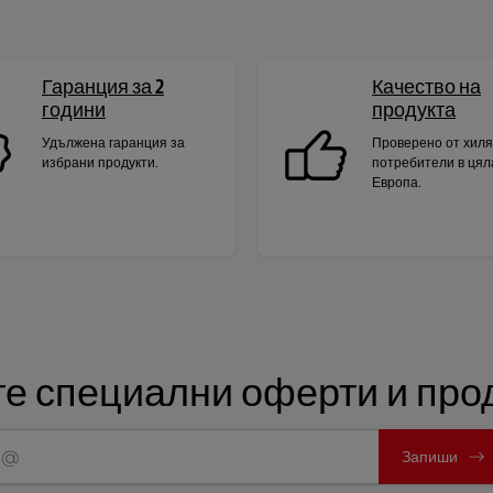
Гаранция за 2
Качество на
години
продукта
Удължена гаранция за
Проверено от хил
избрани продукти.
потребители в цял
Европа.
е специални оферти и прод
Запиши