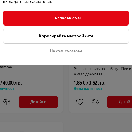
ни дадете съгласието си.
Съгласен съм
Коригирайте настройките
а за батут комплект
Пружина за батут inSPORTl
Не съм съгласен
Flea 244, 305, 366 и 427 см
4.2
(7)
-дължина 14 см
опаковка
Резервна пружина за батут Flea и
PRO с дръжки за …
 / 40,00 лв.
1,85 € / 3,62 лв.
личност
Няма наличност
Детайли
Детай