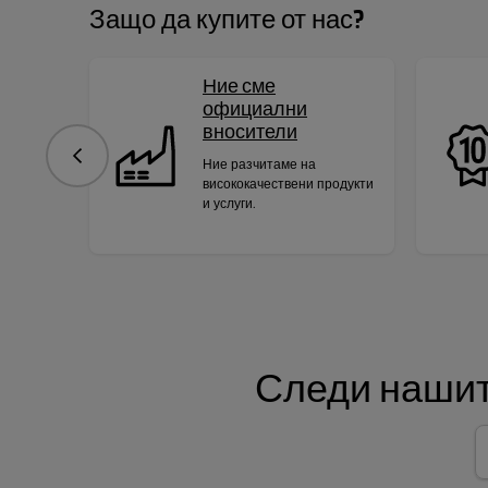
Защо да купите от нас?
Ние сме
официални
вносители
Предишна
Ние разчитаме на
висококачествени продукти
и услуги.
Следи нашит