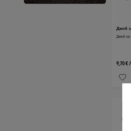
Джоб з
Джоб за
9,70 € 