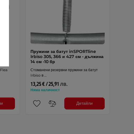
ine
Пружини за батут inSPORTline
Irbiso 305, 366 и 427 см - дължина
14 см -10 бр
 Flea
Стоманени резервни пружини за батут
Irbiso в …
13,25 € / 25,91 лв.
Няма наличност
ли
Детайли