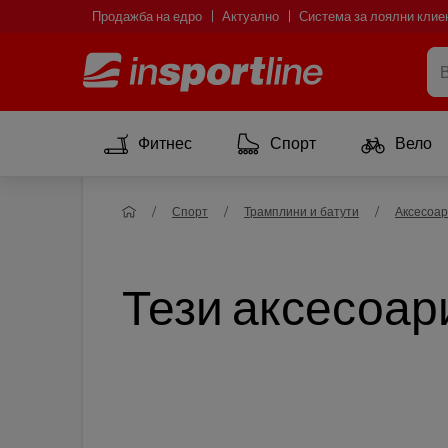
Продажба на едро
Актуално
Система за лоялни клие
Фитнес
Спорт
Вело
Спорт
Трамплини и батути
Аксесоар
Тези аксесоари