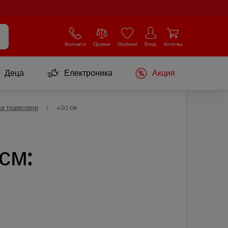
Контакти
Сравни
Любими
Вход
Количка
Деца
Електроника
Акция
за трамплини
430 см
см: