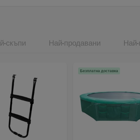
й-скъпи
Най-продавани
Най-
Безплатна доставка