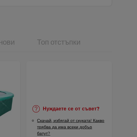
нови
Топ отстъпки
Нуждаете се от съвет?
Скачай, избягай от скуката! Какво
трябва да има всеки добър
батут?