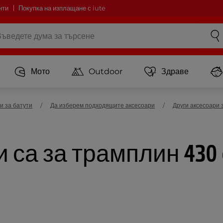
нти
Покупка на изплащане с iute
Мото
Outdoor
Здраве
и за батути
Да изберем подходящите аксесоари
Други аксесоари 
 са за трамплин 430 