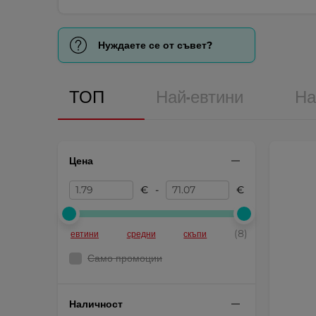
Нуждаете се от съвет?
ТОП
Най-евтини
На
Цена
€
-
€
(8)
евтини
средни
скъпи
Само промоции
Наличност