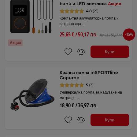
bank и LED светлина
Акция
4.8
(21)
Компактна акумулаторна помпа и
захранваща …
25,65 € / 50,17 лв.
-15%
30,15 € / 58,97 лв.
Акция
Купи
Крачна помпа inSPORTline
Gopump
5
(3)
Универсална помпа за надуване на
матраци, …
18,90 € / 36,97 лв.
Купи