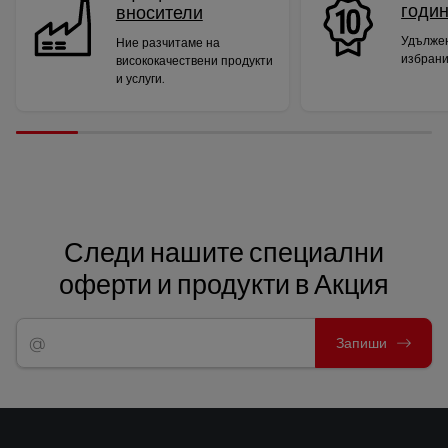
годи
вносители
Удължен
Ние разчитаме на
избрани
висококачествени продукти
и услуги.
Следи нашите специални
оферти и продукти в Акция
Запиши