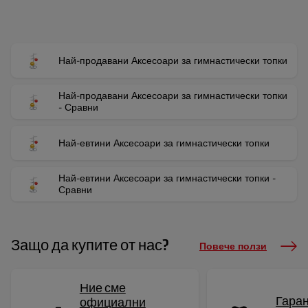
Най-продавани Аксесоари за гимнастически топки
Най-продавани Аксесоари за гимнастически топки
- Сравни
Най-евтини Аксесоари за гимнастически топки
Най-евтини Аксесоари за гимнастически топки -
Сравни
Защо да купите от нас?
Повече ползи
Ние сме
Гаран
официални