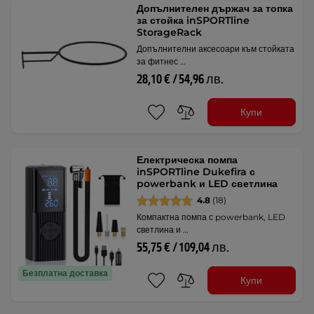
Допълнителен държач за топка
за стойка inSPORTline
StorageRack
Допълнителни аксесоари към стойката
за фитнес …
28,10 € / 54,96 лв.
Купи
Електрическа помпа
inSPORTline Dukefira с
powerbank и LED светлина
4.8
(18)
Компактна помпа с powerbank, LED
светлина и …
55,75 € / 109,04 лв.
Безплатна доставка
Купи