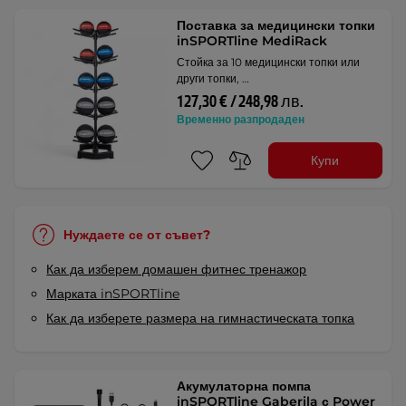
Поставка за медицински топки
inSPORTline MediRack
Стойка за 10 медицински топки или
други топки, …
127,30 € / 248,98 лв.
Временно разпродаден
Купи
Нуждаете се от съвет?
Как да изберем домашен фитнес тренажор
Марката inSPORTline
Как да изберете размера на гимнастическата топка
Акумулаторна помпа
inSPORTline Gaberila с Power