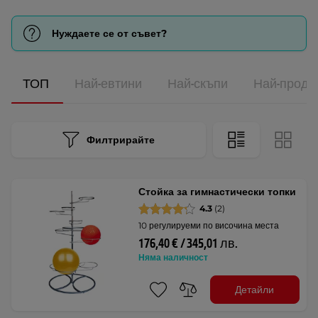
Нуждаете се от съвет?
ТОП
Най-евтини
Най-скъпи
Най-прода
Филтрирайте
Стойка за гимнастически топки
4.3
(2)
10 регулируеми по височина места
176,40 € / 345,01 лв.
Няма наличност
Детайли