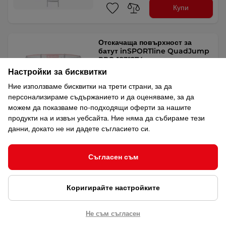
Купи
Отскачаща повърхност за
батут inSPORTline QuadJump
PRO 183*274 см
Настройки за бисквитки
Отскачаща повърхност за батут
inSPORTline QuadJump PRO, …
Ние използваме бисквитки на трети страни, за да
94,60 € / 185,02 лв.
персонализираме съдържанието и да оценяваме, за да
можем да показваме по-подходящи оферти за нашите
продукти на и извън уебсайта. Ние няма да събираме тези
Купи
Безплатна доставка
данни, докато не ни дадете съгласието си.
Съгласен съм
Покажи още
Коригирайте настройките
Най-продавани Аксесоари за батути
Не съм съгласен