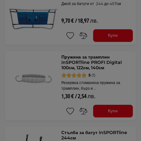
Джоб за батути от 244 до 457см
9,70 € / 18,97 лв.
Купи
Пружина за трамплин
inSPORTline PROFI Digital
100см, 122см, 140см
5
(1)
Резервна стоманена пружина за
трамплин, бърз и …
1,30 € / 2,54 лв.
Купи
Стълба за батут inSPORTline
244см