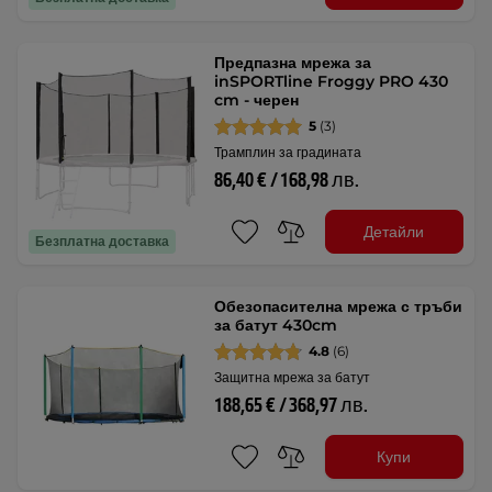
Предпазна мрежа за
inSPORTline Froggy PRO 430
cm - черен
5
(3)
Трамплин за градината
86,40 € / 168,98 лв.
Детайли
Безплатна доставка
Обезопасителна мрежа с тръби
за батут 430cm
4.8
(6)
Защитна мрежа за батут
188,65 € / 368,97 лв.
Купи