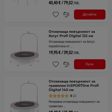
40,40 € / 79,02 лв.
Детайли
Отскачаща повърхност за
батут Profi Digital 122 см
Отскачаща повърхност за батут,
изработена от …
19,95 € / 39,02 лв.
Купи
Oтскачаща повърхност за
трамплин inSPORTline Profi
Digital 140 cм
5
(2)
Резервна отскачаща повърхност за
трамплин …