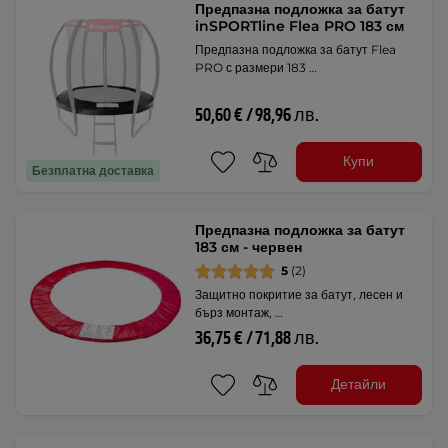
Предпазна подложка за батут
inSPORTline Flea PRO 183 см
Предпазна подложка за батут Flea
PRO с размери 183 …
50,60 € / 98,96 лв.
Купи
Безплатна доставка
Предпазна подложка за батут
183 см - червен
5
(2)
Защитно покритие за батут, лесен и
бърз монтаж, …
36,75 € / 71,88 лв.
Детайли