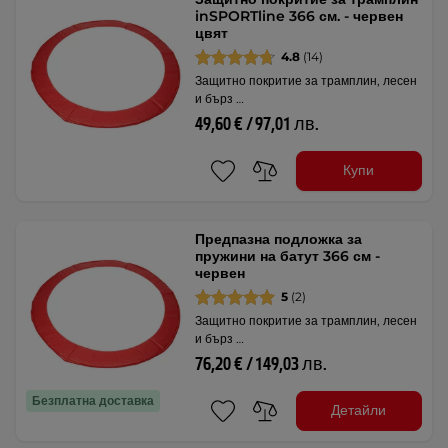
inSPORTline 366 см. - червен
цвят
4.8
(14)
Защитно покритие за трамплин, лесен
и бърз …
49,60 € / 97,01 лв.
Купи
Предпазна подложка за
пружини на батут 366 см -
червен
5
(2)
Защитно покритие за трамплин, лесен
и бърз …
76,20 € / 149,03 лв.
Безплатна доставка
Детайли