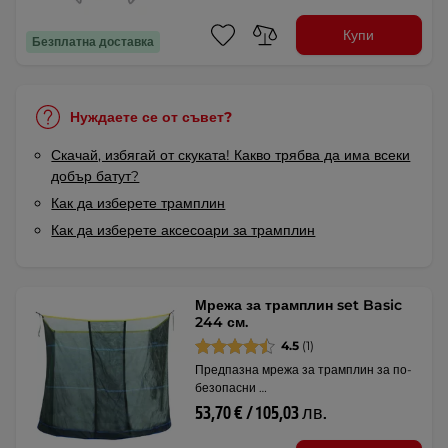
Купи
Безплатна доставка
Нуждаете се от съвет?
Скачай, избягай от скуката! Какво трябва да има всеки
добър батут?
Как да изберете трамплин
Как да изберете аксесоари за трамплин
Мрежа за трамплин set Basic
244 см.
4.5
(1)
Предпазна мрежа за трамплин за по-
безопасни …
53,70 € / 105,03 лв.