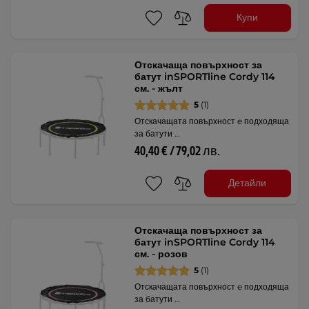
Купи
Отскачаща повърхност за
батут inSPORTline Cordy 114
см. - жълт
5
(1)
Отскачащата повърхност e подходяща
за батути …
40,40 € / 79,02 лв.
Детайли
Отскачаща повърхност за
батут inSPORTline Cordy 114
см. - розов
5
(1)
Отскачащата повърхност e подходяща
за батути …