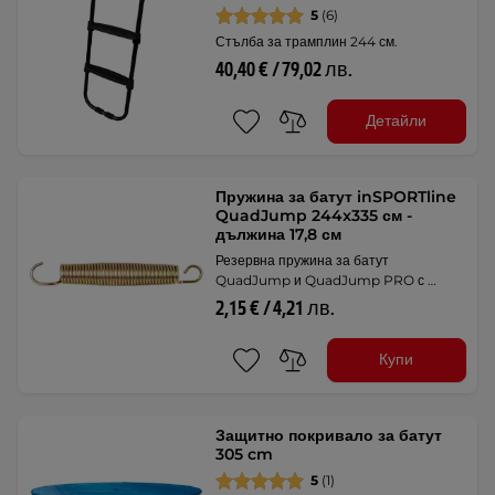
5
(6)
Стълба за трамплин 244 см.
40,40 € / 79,02 лв.
Детайли
Пружина за батут inSPORTline
QuadJump 244x335 см -
дължина 17,8 см
Резервна пружина за батут
QuadJump и QuadJump PRO с …
2,15 € / 4,21 лв.
Купи
Защитно покривало за батут
305 cm
5
(1)