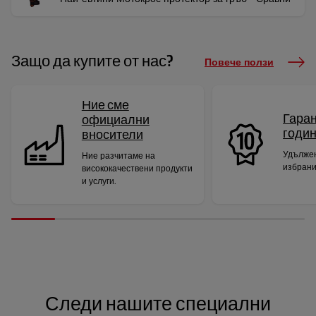
Защо да купите от нас?
Повече ползи
Ние сме
Гаран
официални
годи
вносители
Удължен
Ние разчитаме на
избрани
висококачествени продукти
и услуги.
Следи нашите специални