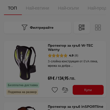
ТОП
Най-евтини
Най-скъпи
Най-прода
Филтрирайте
Протектор за гръб W-TEC
Warny
4.9
(8)
3-слойна конструкция от EVA пяна,
мрежа за добра …
69 € / 134,95 лв.
Безплатна доставка
Купи
Подмяна на размер
Протектор за гръб inSPORTline