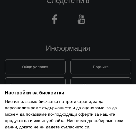
Следете ни в
Facebook
Youtube
Информация
Общи условия
Поръчка
Видове и цена за транспорт
Начини на плащане
Настройки за бисквитки
Ние използваме бисквитки на трети страни, за да
Система за лоялни клиенти
Монтаж и поддръжка
персонализираме съдържанието и да оценяваме, за да
можем да показваме по-подходящи оферти за нашите
продукти на и извън уебсайта. Ние няма да събираме тези
Рекламации и гаранция
данни, докато не ни дадете съгласието си.