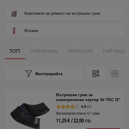
Комплекти за ремонт на вътрешна гума
Вложки
ТОП
Най-евтини
Най-скъпи
Най-прода
Филтрирайте
Вътрешна гума за
електрически скутер W-TEC 12"
4.3
(2)
Висококачествена 12'' гума.
11,25 € / 22,00 лв.