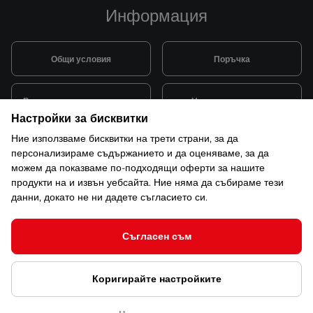
Информация
Общи условия
Поръчка
Видове и цена за транспорт
Начини на плащане
Настройки за бисквитки
Ние използваме бисквитки на трети страни, за да
Система за лоялни клиенти
Монтаж и поддръжка
персонализираме съдържанието и да оценяваме, за да
можем да показваме по-подходящи оферти за нашите
продукти на и извън уебсайта. Ние няма да събираме тези
Рекламации и гаранция
данни, докато не ни дадете съгласието си.
Съгласен съм
© 2026 САКСО ООД Всички права запазени
Коригирайте настройките
Защита на лични данни
Открийте ни в ShopMania
Настройки за бисквитки