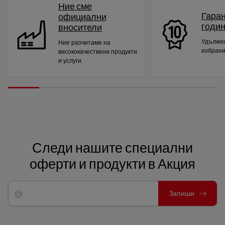
Ние сме
Гаран
официални
годи
вносители
Удължен
Ние разчитаме на
избрани
висококачествени продукти
и услуги.
Следи нашите специални
оферти и продукти в Акция
Запиши