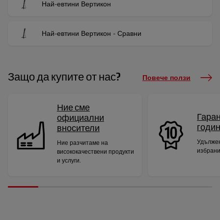
Най-евтини Вертикон
Най-евтини Вертикон - Сравни
Защо да купите от нас?
Повече ползи
Ние сме
Гаран
официални
годи
вносители
Удължен
Ние разчитаме на
избрани
висококачествени продукти
и услуги.