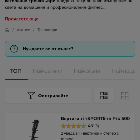
катерачни тренажьори
придават изцяло ново измерение на
света на домашния и професионалния фитнес...
Прочетете още
Фитнес
Тренажори
Нуждаете се от съвет?
ТОП
Най-евтини
Най-скъпи
Най-прода
Филтрирайте
Вертикон inSPORTline Pro 500
4.7
(3)
2 уреда в 1 - вертикон и степер с
голямо …