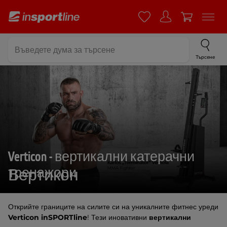
Търсене
Verticon - вертикални катерачни
тренажори
Вертикон
Открийте границите на силите си на уникалните фитнес уреди
Verticon inSPORTline
! Тези иновативни
вертикални