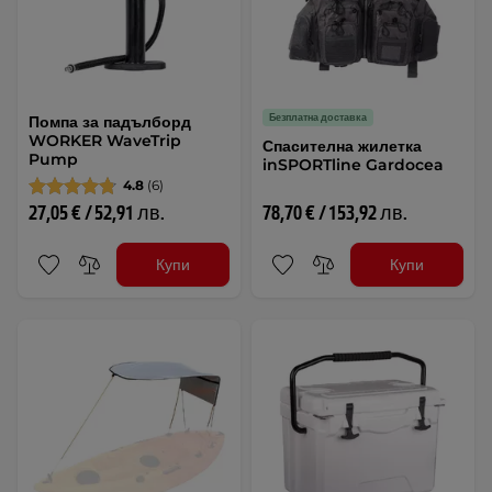
Безплатна доставка
Помпа за падълборд
WORKER WaveTrip
Спасителна жилетка
Pump
inSPORTline Gardocea
4.8
(6)
27,05 € / 52,91 лв.
78,70 € / 153,92 лв.
Купи
Купи