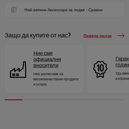
Най-евтини Аксесоари за лодки - Сравни
Защо да купите от нас?
Повече ползи
Ние сме
Гаран
официални
годи
вносители
Удължен
Ние разчитаме на
избрани
висококачествени продукти
и услуги.